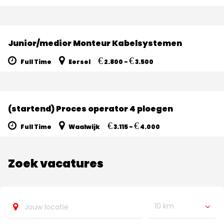
Junior/medior Monteur Kabelsystemen
€
€
Full Time
Eersel
2.800 -
3.500
(startend) Proces operator 4 ploegen
€
€
Full Time
Waalwijk
3.115 -
4.000
Zoek vacatures
10 km