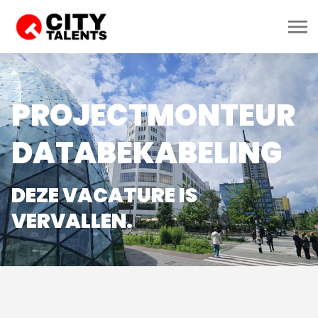
PROJECTMONTEUR
DATABEKABELING
DEZE VACATURE IS
VERVALLEN.