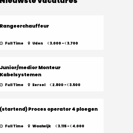
Nieuwste vacatures
Rangeerchauffeur
Full Time
Uden
3.000 -
3.700
€
€
Junior/medior Monteur
Kabelsystemen
Full Time
Eersel
2.800 -
3.500
€
€
(startend) Proces operator 4 ploegen
Full Time
Waalwijk
3.115 -
4.000
€
€