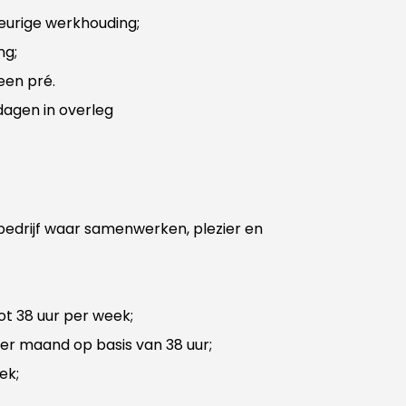
eurige werkhouding;
ng;
een pré.
agen in overleg
bedrijf waar samenwerken, plezier en
tot 38 uur per week;
per maand op basis van 38 uur;
ek;