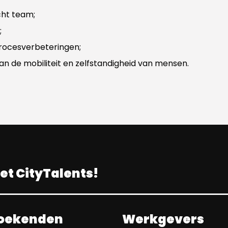
cht team;
;
rocesverbeteringen;
aan de mobiliteit en zelfstandigheid van mensen.
t CityTalents!
oekenden
Werkgevers