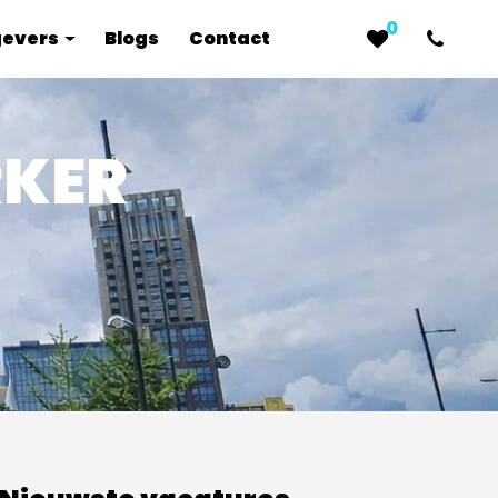
0
gevers
Blogs
Contact
RKER