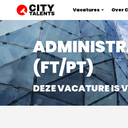
Vacatures
Over C
ADMINISTR
(FT/PT)
DEZE VACATURE IS 