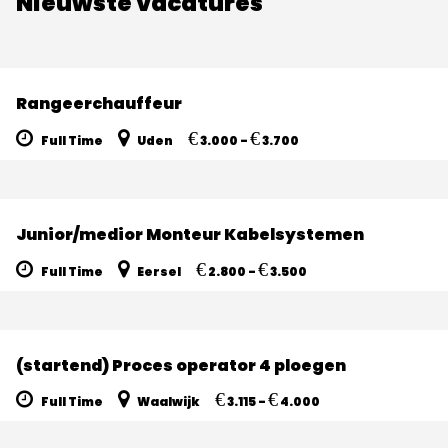
Nieuwste vacatures
Rangeerchauffeur
€
€
Full Time
Uden
3.000 -
3.700
Junior/medior Monteur Kabelsystemen
€
€
Full Time
Eersel
2.800 -
3.500
(startend) Proces operator 4 ploegen
€
€
Full Time
Waalwijk
3.115 -
4.000