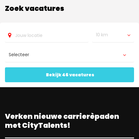
Zoek vacatures
10 km
Bekijk 46 vacatures
Verken nieuwe carrierèpaden
met CityTalents!