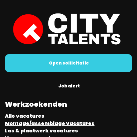
Open sollicitatie
Job alert
Werkzoekenden
Alle vacatures
Montage/assemblage vacatures
Las & plaatwerk vacatures