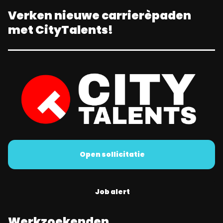
Verken nieuwe carrierèpaden
met CityTalents!
Open sollicitatie
Job alert
Werkzoekenden