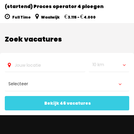
(startend) Proces operator 4 ploegen
€
€
Full Time
Waalwijk
3.115 -
4.000
Zoek vacatures
10 km
Bekijk 46 vacatures