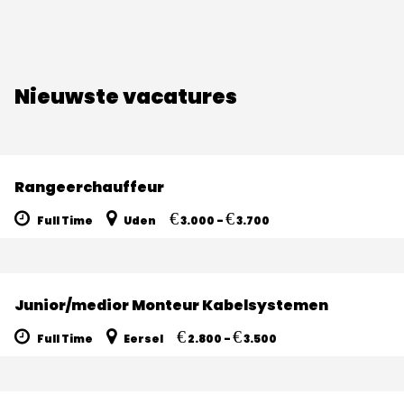
Nieuwste vacatures
Rangeerchauffeur
€
€
Full Time
Uden
3.000 -
3.700
Junior/medior Monteur Kabelsystemen
€
€
Full Time
Eersel
2.800 -
3.500