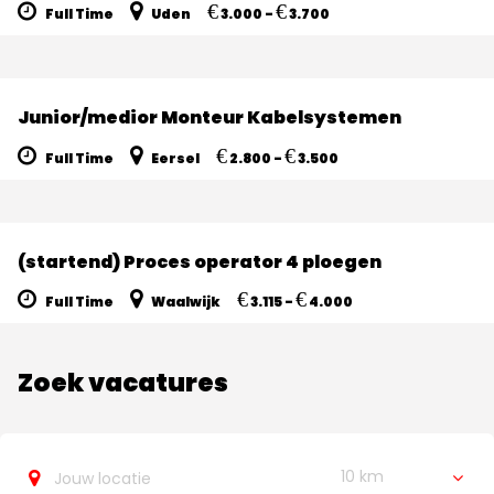
€
€
Full Time
Uden
3.000 -
3.700
Junior/medior Monteur Kabelsystemen
€
€
Full Time
Eersel
2.800 -
3.500
(startend) Proces operator 4 ploegen
€
€
Full Time
Waalwijk
3.115 -
4.000
Zoek vacatures
10 km