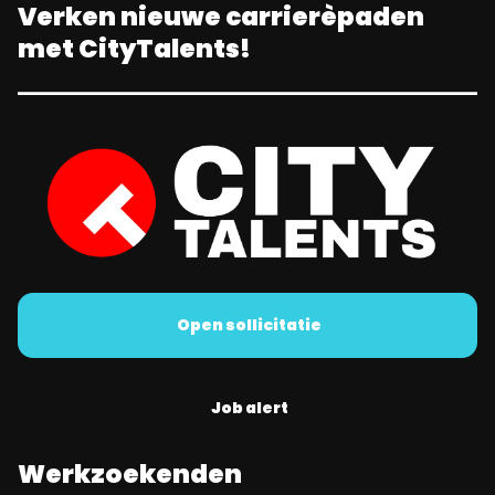
Verken nieuwe carrierèpaden
met CityTalents!
Open sollicitatie
Job alert
Werkzoekenden