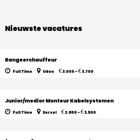
Nieuwste vacatures
Rangeerchauffeur
€
€
Full Time
Uden
3.000 -
3.700
Junior/medior Monteur Kabelsystemen
€
€
Full Time
Eersel
2.800 -
3.500