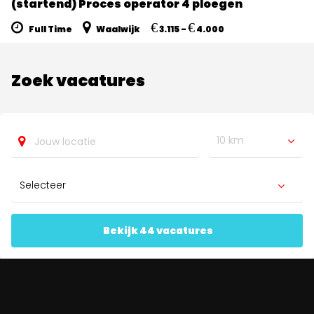
(startend) Proces operator 4 ploegen
€
€
Full Time
Waalwijk
3.115 -
4.000
Zoek vacatures
10 km
Bekijk 44 vacatures