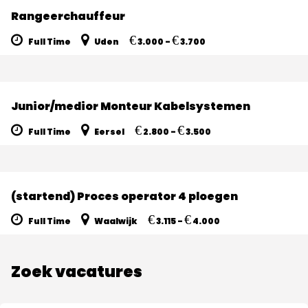
Rangeerchauffeur
€
€
Full Time
Uden
3.000 -
3.700
Junior/medior Monteur Kabelsystemen
€
€
Full Time
Eersel
2.800 -
3.500
(startend) Proces operator 4 ploegen
€
€
Full Time
Waalwijk
3.115 -
4.000
Zoek vacatures