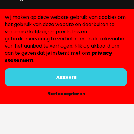
Werkgevers
Wij maken op deze website gebruik van cookies om
het gebruik van deze website en daarbuiten te
Onze diensten
vergemakkelijken, de prestaties en
Werving & selectie
gebruikerservaring te verbeteren en de relevantie
ZZP'ers & freelancers
van het aanbod te verhogen. Klik op akkoord om
Detavast
aan te geven dat je instemt met ons
privacy
statement
.
Over CityTalents
Over ons
Akkoord
Contact
Privacy verklaring
Niet accepteren
Algemene voorwaarden
LinkedIn
Facebook